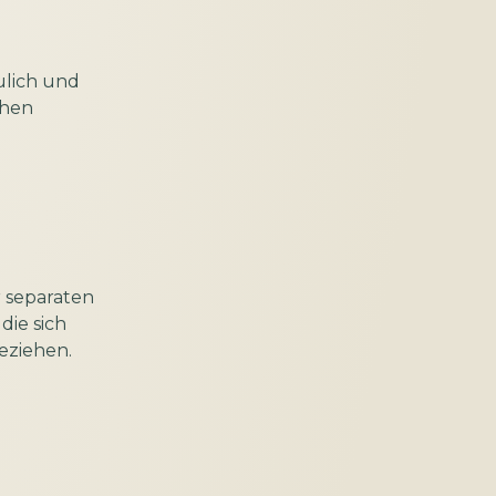
ulich und
chen
 separaten
die sich
eziehen.