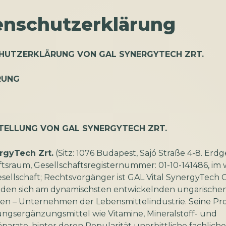
enschutzerklärung
HUTZERKLÄRUNG VON GAL SYNERGYTECH ZRT.
HRUNG
STELLUNG VON GAL SYNERGYTECH ZRT.
rgyTech Zrt.
(Sitz: 1076 Budapest, Sajó Straße 4-8. Erd
tsraum, Gesellschaftsregisternummer: 01-10-141486, im 
esellschaft; Rechtsvorgänger ist GAL Vital SynergyTech
 den sich am dynamischsten entwickelnden ungarischen
igen – Unternehmen der Lebensmittelindustrie. Seine P
ngsergänzungsmittel wie Vitamine, Mineralstoff- und
parate, hinter deren Popularität unerbittliche fachliche