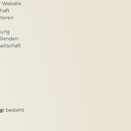
r Website
haft
iteren
lung
ellenden
ellschaft
ng
) besteht