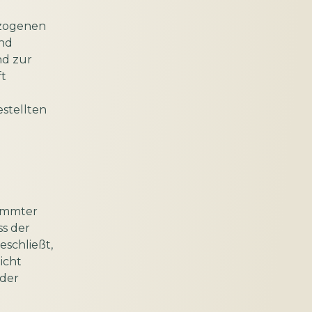
ezogenen
und
nd zur
t
estellten
timmter
s der
eschließt,
icht
 der