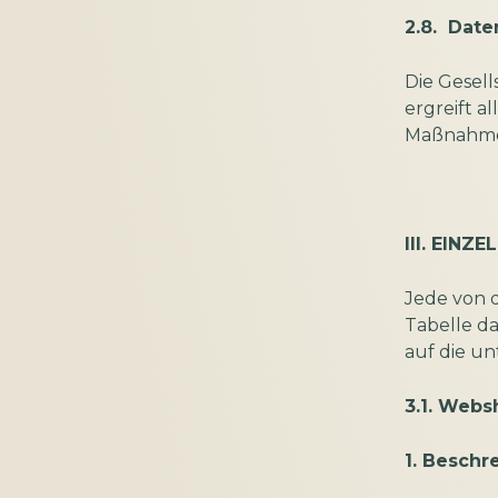
2.8. Date
Die Gesel
ergreift a
Maßnahmen
III. EIN
Jede von 
Tabelle da
auf die un
3.1. Webs
1. Beschr