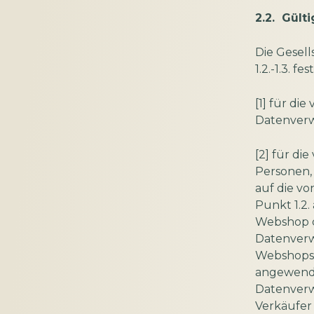
2.2. Gült
Die Gesel
1.2.-1.3. f
[1] für di
Datenverw
[2] für di
Personen, 
auf die vo
Punkt 1.2
Webshop d
Datenverwa
Webshops, 
angewende
Datenverwa
Verkäufer 