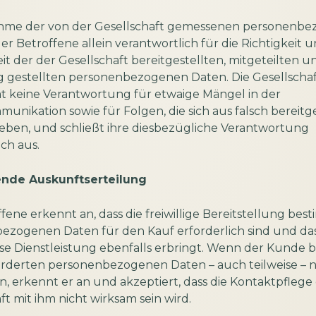
hme der von der Gesellschaft gemessenen personenb
der Betroffene allein verantwortlich für die Richtigkeit 
t der der Gesellschaft bereitgestellten, mitgeteilten u
 gestellten personenbezogenen Daten. Die Gesellschaf
 keine Verantwortung für etwaige Mängel in der
nikation sowie für Folgen, die sich aus falsch bereitg
eben, und schließt ihre diesbezügliche Verantwortung
ch aus.
ende Auskunftserteilung
fene erkennt an, dass die freiwillige Bereitstellung bes
ezogenen Daten für den Kauf erforderlich sind und das
e Dienstleistung ebenfalls erbringt. Wenn der Kunde b
orderten personenbezogenen Daten – auch teilweise – n
 erkennt er an und akzeptiert, dass die Kontaktpflege
ft mit ihm nicht wirksam sein wird.