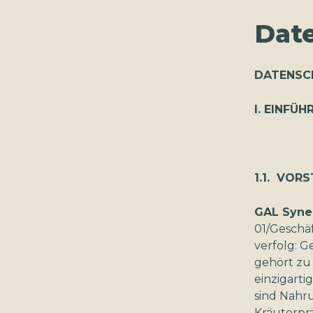
Dat
DATENSC
I. EINFÜ
1.1. VOR
GAL Syne
01/Geschäf
verfolg: G
gehört zu
einzigart
sind Nahru
Kräuterprä