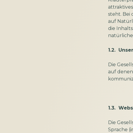
attraktiv
steht. Bei
auf Natürl
die Inhalt
natürlich
1.2. Unse
Die Gesell
auf denen 
kommunizi
1.3. Web
Die Gesell
Sprache (i