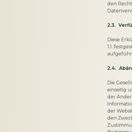
den Recht
Datenverwa
2.3. Verf
Diese Erkl
1.1. festg
aufgeführt
2.4. Abän
Die Gesell
einseitig
der Änderu
Informatio
der Websi
den Zweck
Zustimmun