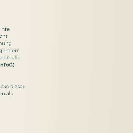
 ihre
icht
dnung
lgenden:
ationelle
InfoG
).
cke dieser
n als