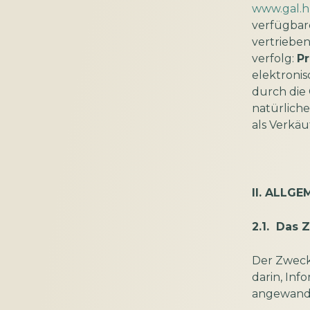
www.gal.
verfügbare
vertriebe
verfolg:
P
elektroni
durch die
natürlich
als Verkäu
II. ALLG
2.1. Das Z
Der Zweck
darin, Inf
angewandt