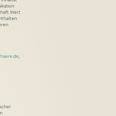
ikation
chaft Wert
nthalten
eren
phaere.de
,
scher
n