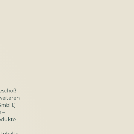
geschoß
weiteren
 GmbH.)
 –
rodukte
 Inhalte,