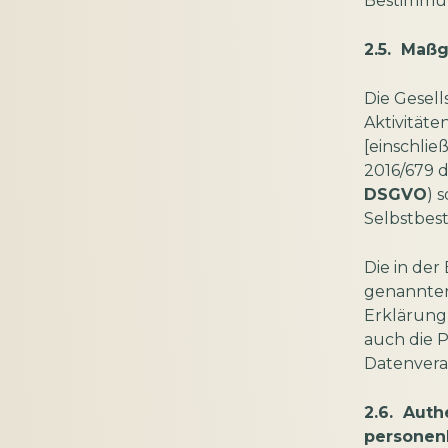
Bestimmun
2.5. Maß
Die Gesell
Aktivität
[einschlie
2016/679 
DSGVO
) 
Selbstbest
Die in der
genannten
Erklärung 
auch die 
Datenvera
2.6. Auth
personen