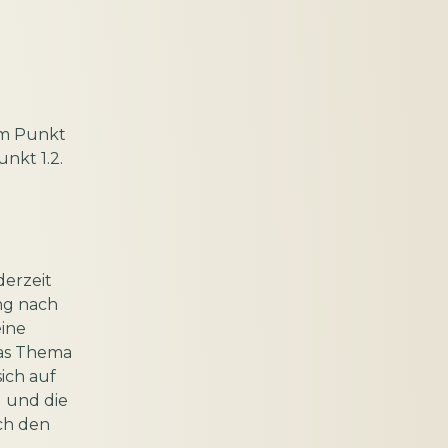
dem Punkt
unkt 1.2.
derzeit
ng nach
eine
das Thema
ich auf
 und die
ch den