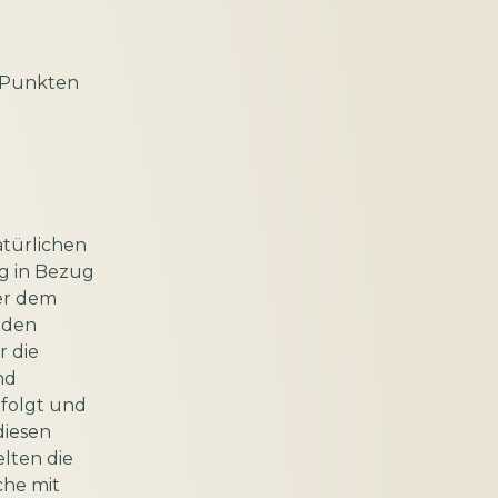
n Punkten
atürlichen
ng in Bezug
er dem
 den
r die
nd
rfolgt und
diesen
lten die
che mit