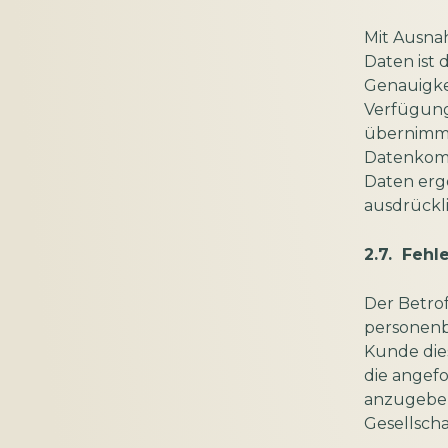
Mit Ausna
Daten ist 
Genauigkei
Verfügung
übernimmt
Datenkommu
Daten erg
ausdrückli
2.7. Fehl
Der Betrof
personenb
Kunde dies
die angef
anzugeben,
Gesellscha