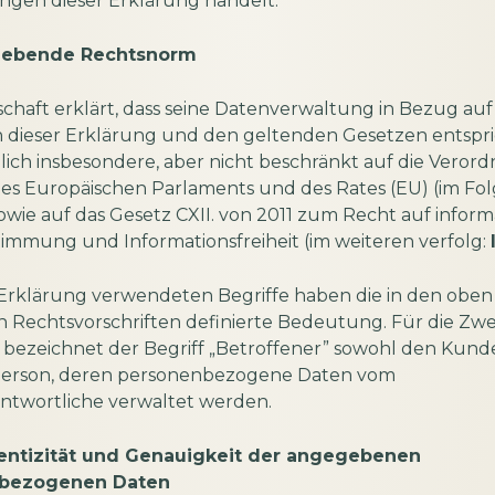
gen dieser Erklärung handelt.
gebende Rechtsnorm
schaft erklärt, dass seine Datenverwaltung in Bezug auf
en dieser Erklärung und den geltenden Gesetzen entspr
ßlich insbesondere, aber nicht beschränkt auf die Veror
des Europäischen Parlaments und des Rates (EU) (im Fo
sowie auf das Gesetz CXII. von 2011 zum Recht auf inform
immung und Informationsfreiheit (im weiteren verfolg:
 Erklärung verwendeten Begriffe haben die in den oben
 Rechtsvorschriften definierte Bedeutung. Für die Zwe
bezeichnet der Begriff „Betroffener” sowohl den Kunde
Person, deren personenbezogene Daten vom
ntwortliche verwaltet werden.
entizität und Genauigkeit der angegebenen
bezogenen Daten