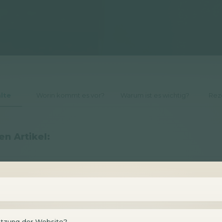
lte
Worin kommt es vor?
Warum ist es wichtig?
Rez
n Artikel:
setzung der Website?