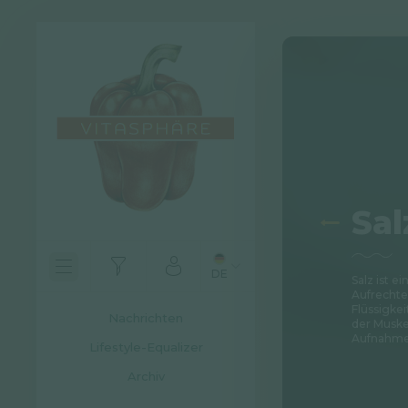
Sal
DE
Salz ist ei
Aufrechte
Flüssigkei
Nachrichten
der Muske
Aufnahme 
Lifestyle-Equalizer
Archiv