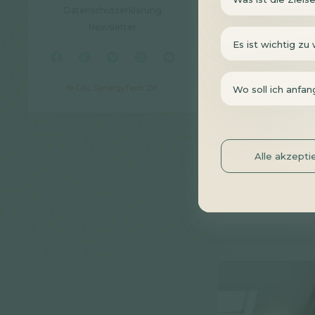
Datenschutzerklärung
Newsletter
Es ist wichtig zu 
© GAL SynergyTech Zrt.
Wo soll ich anfa
Verbreite
Alle akzepti
Notiz
2 Mi
Ich möchte den Ar