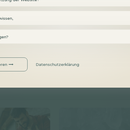
wissen,
ngen?
te Irrglauben über Salz
Waru
eren
Datenschutzerklärung
wic
nuten
Einfach
Notiz
tikel lesen
Ich möch