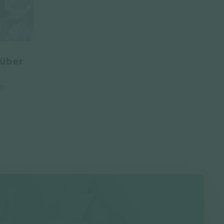
 über
ch