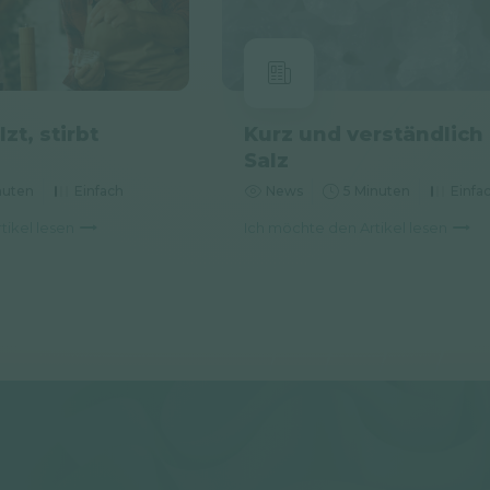
zt, stirbt
Kurz und verständlich
Salz
nuten
Einfach
News
5 Minuten
Einfa
tikel lesen
Ich möchte den Artikel lesen