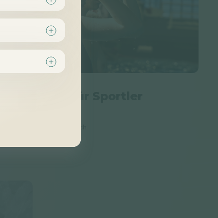
m ist Salz für Sportler
htig
5 Minuten
Einfach
te den Artikel lesen